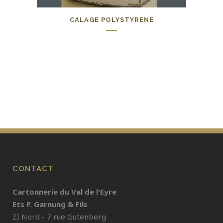
CALAGE POLYSTYRENE
0,00
€
CONTACT
Cartonnerie du Val de l'Eyre
Ets P. Garnung & Fils
ZI Nord - 7 rue Gutenberg