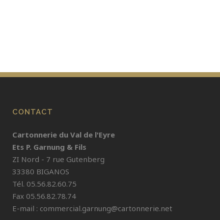
CONTACT
Cartonnerie du Val de l'Eyre
Ets P. Garnung & Fils
ZI Nord - 7 rue Gutenberg
33380 BIGANOS
Tél. 05.56.82.60.75
Fax 05.56.82.78.74
E-mail :
commercial.garnung@cartonnerie.net