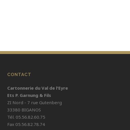
0,00
€
CONTACT
Cartonnerie du Val de l'Eyre
Ets P. Garnung & Fils
ZI Nord - 7 rue Gutenberg
33380 BIGANOS
Tél. 05.56.82.60.75
Fax 05.56.82.78.74