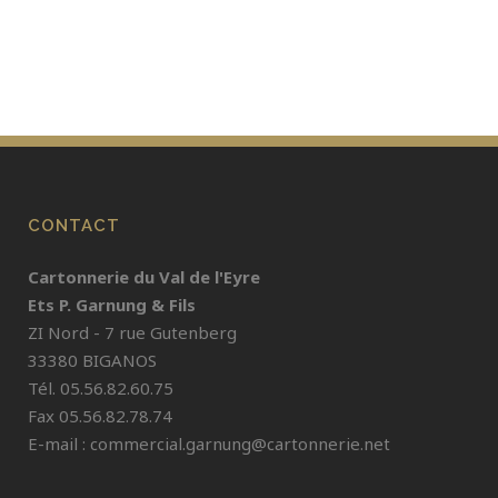
CONTACT
Cartonnerie du Val de l'Eyre
Ets P. Garnung & Fils
ZI Nord - 7 rue Gutenberg
33380 BIGANOS
Tél. 05.56.82.60.75
Fax 05.56.82.78.74
E-mail :
commercial.garnung@cartonnerie.net